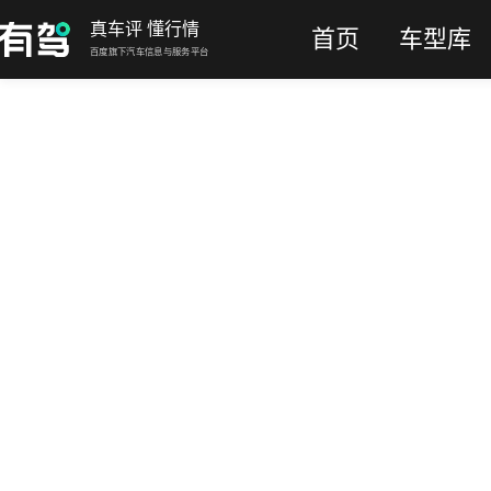
真车评 懂行情
首页
车型库
百度旗下汽车信息与服务平台